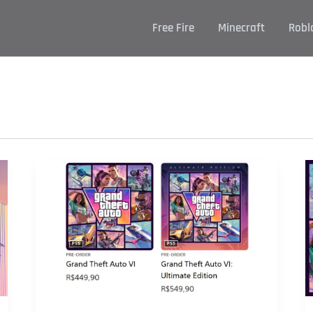
Free Fire
Minecraft
Robl