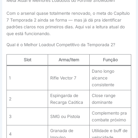
Meta Atual e Melhores Loadouts do Fortnite Showdown
Com o arsenal quase totalmente renovado, o meta do Capítulo
7 Temporada 2 ainda se forma — mas já dá pra identificar
padrões claros nos primeiros dias. Aqui vai a leitura atual do
que está funcionando.
Qual é o Melhor Loadout Competitivo da Temporada 2?
Slot
Arma/Item
Função
Dano longo
1
Rifle Vector 7
alcance
consistente
Espingarda de
Close range
2
Recarga Caótica
dominante
Complemento pra
3
SMG ou Pistola
combate próximo
Granada de
Utilidade e buff de
4
Impulso
velocidade