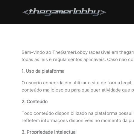
Ir
para
o
conteúdo
Bem-vindo ao TheGamerLobby (acessível em thegame
todas as leis e regulamentos aplicáveis. Caso não 
1. Uso da plataforma
O usuário concorda em utilizar o site de forma legal, é
conteúdo malicioso ou para qualquer atividade que p
2. Conteúdo
Todo conteúdo disponibilizado na plataforma possui 
refletem informações disponíveis no momento da pub
3. Propriedade intelectual