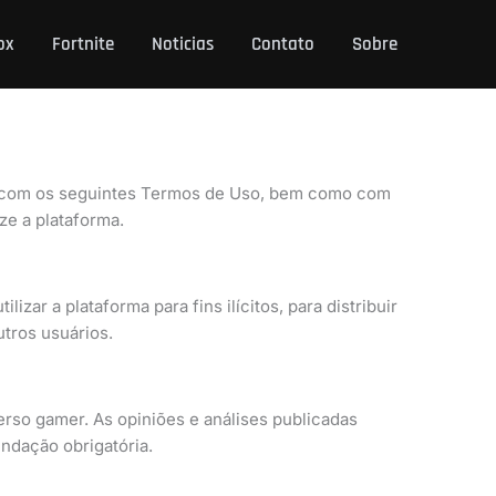
ox
Fortnite
Noticias
Contato
Sobre
a com os seguintes Termos de Uso, bem como com
ze a plataforma.
lizar a plataforma para fins ilícitos, para distribuir
tros usuários.
erso gamer. As opiniões e análises publicadas
ndação obrigatória.