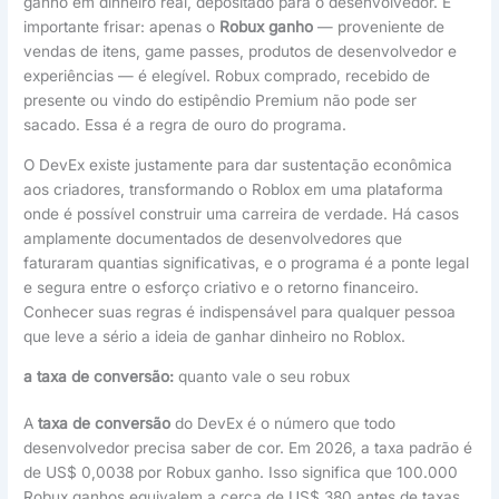
ganho em dinheiro real, depositado para o desenvolvedor. É
importante frisar: apenas o
Robux ganho
— proveniente de
vendas de itens, game passes, produtos de desenvolvedor e
experiências — é elegível. Robux comprado, recebido de
presente ou vindo do estipêndio Premium não pode ser
sacado. Essa é a regra de ouro do programa.
O DevEx existe justamente para dar sustentação econômica
aos criadores, transformando o Roblox em uma plataforma
onde é possível construir uma carreira de verdade. Há casos
amplamente documentados de desenvolvedores que
faturaram quantias significativas, e o programa é a ponte legal
e segura entre o esforço criativo e o retorno financeiro.
Conhecer suas regras é indispensável para qualquer pessoa
que leve a sério a ideia de ganhar dinheiro no Roblox.
a taxa de conversão:
quanto vale o seu robux
A
taxa de conversão
do DevEx é o número que todo
desenvolvedor precisa saber de cor. Em 2026, a taxa padrão é
de US$ 0,0038 por Robux ganho. Isso significa que 100.000
Robux ganhos equivalem a cerca de US$ 380 antes de taxas