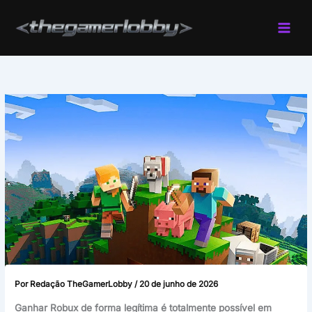
Ir
para
o
conteúdo
Por
Redação TheGamerLobby
/
20 de junho de 2026
Ganhar Robux de forma legítima é totalmente possível em