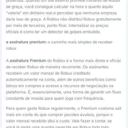
poderosa. Quando um site externo promete milhares de Robux
de graça, você consegue calcular na hora o quanto aquilo
“valeria” em dinheiro real e perceber que nenhuma empresa
daria isso de graça. A Roblox não distribui Robux gratuitamente
por meio de terceiros, ponto final. Internalizar os preços
oficiais é como ter um detector de golpes embutido.
a assinatura premium:
o caminho mais simples de receber
robux
A
assinatura Premium
do Roblox é a forma mais direta e oficial
de receber Robux de maneira recorrente. Os assinantes
recebem um valor mensal de Robux creditado
automaticamente na conta, além de outros benefícios como
bônus em compras e acesso a recursos de negociação na
plataforma. É, essencialmente, uma forma de garantir um fluxo
constante de moeda para quem joga com frequência.
Para quem gasta Robux regularmente, o Premium costuma sair
mais em conta do que comprar pacotes avulsos, porque o
valor mensal recebido dilui o custo. Vale fazer a conta: se
você já gasta uma quantia parecida em Robux todo mês,