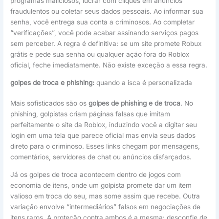
programas maliciosos, lucrar com cliques em anúncios
fraudulentos ou coletar seus dados pessoais. Ao informar sua
senha, você entrega sua conta a criminosos. Ao completar
“verificações”, você pode acabar assinando serviços pagos
sem perceber. A regra é definitiva: se um site promete Robux
grátis e pede sua senha ou qualquer ação fora do Roblox
oficial, feche imediatamente. Não existe exceção a essa regra.
golpes de troca e phishing:
quando a isca é personalizada
Mais sofisticados são os
golpes de phishing e de troca
. No
phishing, golpistas criam páginas falsas que imitam
perfeitamente o site da Roblox, induzindo você a digitar seu
login em uma tela que parece oficial mas envia seus dados
direto para o criminoso. Esses links chegam por mensagens,
comentários, servidores de chat ou anúncios disfarçados.
Já os golpes de troca acontecem dentro de jogos com
economia de itens, onde um golpista promete dar um item
valioso em troca do seu, mas some assim que recebe. Outra
variação envolve “intermediários” falsos em negociações de
itens raros. A proteção contra ambos é a mesma: desconfie de