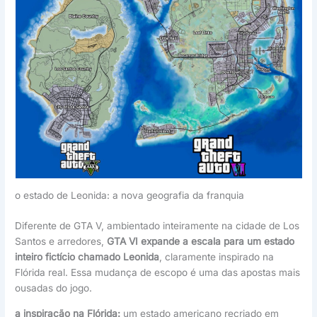
o estado de Leonida: a nova geografia da franquia
Diferente de GTA V, ambientado inteiramente na cidade de Los
Santos e arredores,
GTA VI expande a escala para um estado
inteiro fictício chamado Leonida
, claramente inspirado na
Flórida real. Essa mudança de escopo é uma das apostas mais
ousadas do jogo.
a inspiração na Flórida:
um estado americano recriado em